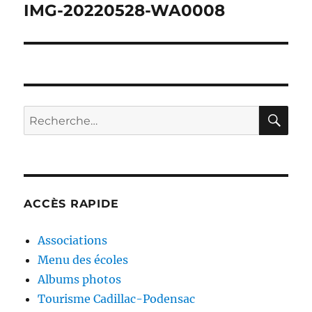
de
IMG-20220528-WA0008
l’article
RE
Recherche
pour :
ACCÈS RAPIDE
Associations
Menu des écoles
Albums photos
Tourisme Cadillac-Podensac