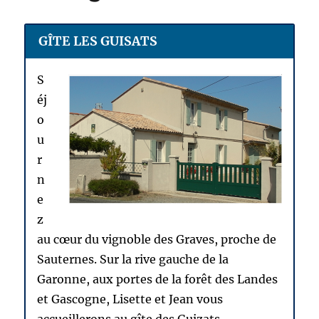
GÎTE LES GUISATS
S
éj
o
u
r
n
e
z
au cœur du vignoble des Graves, proche de
Sauternes. Sur la rive gauche de la
Garonne, aux portes de la forêt des Landes
et Gascogne, Lisette et Jean vous