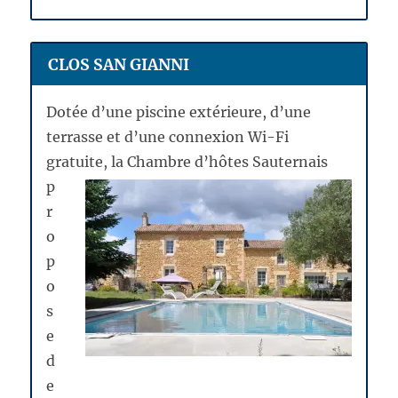
CLOS SAN GIANNI
Dotée d’une piscine extérieure, d’une
terrasse et d’une connexion Wi-Fi
gratuite, la Chambre d’hôtes
Sauternais
p
r
o
p
o
s
e
d
e