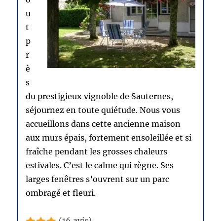
u
t
p
r
è
s
du prestigieux vignoble de Sauternes,
séjournez en toute quiétude. Nous vous
accueillons dans cette ancienne maison
aux murs épais, fortement ensoleillée et si
fraîche pendant les grosses chaleurs
estivales. C’est le calme qui règne. Ses
larges fenêtres s’ouvrent sur un parc
ombragé et fleuri.
(16 avis)