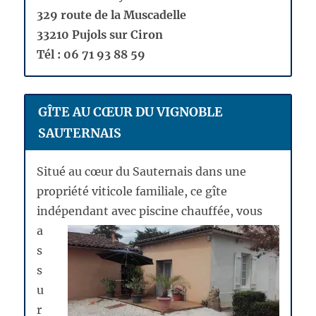
329 route de la Muscadelle
33210 Pujols sur Ciron
Tél : 06 71 93 88 59
GÎTE AU CŒUR DU VIGNOBLE
SAUTERNAIS
Situé au cœur du Sauternais dans une
propriété viticole familiale, ce gîte
indépendant avec piscine
chauffée, vous
a
s
s
u
r