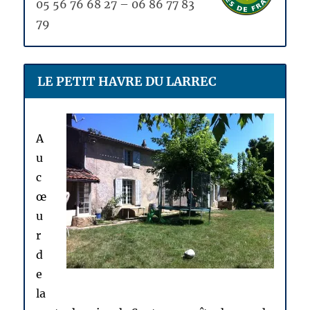
05 56 76 68 27 – 06 86 77 83
79
LE PETIT HAVRE DU LARREC
A
u
c
œ
u
r
d
e
la