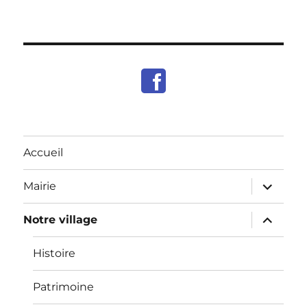
Accueil
ouvrir
Mairie
le
sous-
menu
ouvrir
Notre village
le
sous-
menu
Histoire
Patrimoine