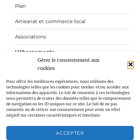
Plan
Artisanat et commerce local
Associations
Hébergements
Gérer le consentement aux
Propriétaires récoltants
cookies
Pour offrir les meilleures expériences, nous utilisons des
AMAP
technologies telles que les cookies pour stocker et/ou accéder aux
informations des appareils. Le fait de consentir à ces technologies
ouvrir
Enfants/Jeunes/Ecole
nous permettra de traiter des données telles que le comportement
le
de navigation ou les ID uniques sur ce site. Le fait de ne pas
sous-
consentir ou de retirer son consentement peut avoir un effet
menu
ouvrir
Intercommunalité
négatif sur certaines caractéristiques et fonctions.
le
sous-
menu
ouvrir
Pratique
Confidentialité et cookies : ce site utilise des cookies. En
le
ACCEPTER
continuant à utiliser ce site Web, vous acceptez leur utilisation.
sous-