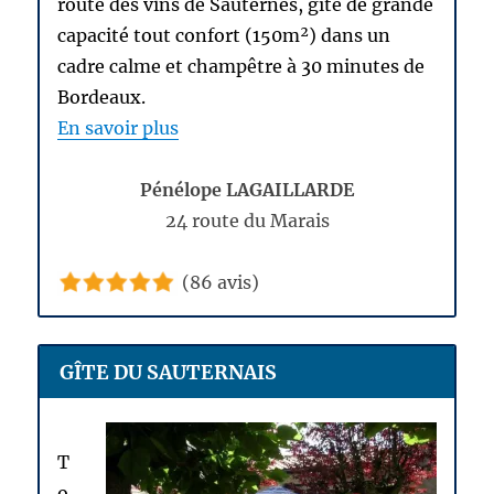
route des vins de Sauternes, gîte de grande
capacité tout confort (150m²) dans un
cadre calme et champêtre à 30 minutes de
Bordeaux.
En savoir plus
Pénélope LAGAILLARDE
24 route du Marais
(86 avis)
GÎTE DU SAUTERNAIS
T
o