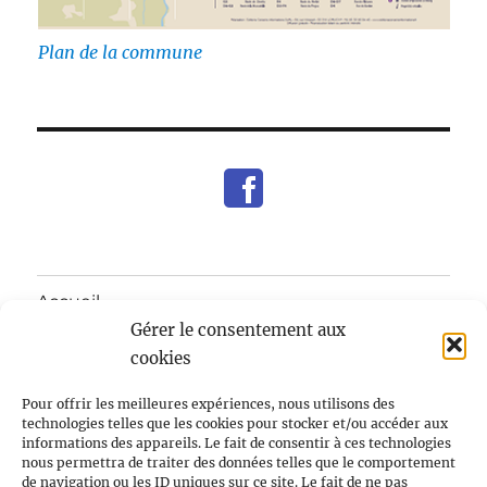
Plan de la commune
Accueil
Gérer le consentement aux
ouvrir
Mairie
cookies
le
sous-
menu
ouvrir
Pour offrir les meilleures expériences, nous utilisons des
Notre village
le
technologies telles que les cookies pour stocker et/ou accéder aux
sous-
informations des appareils. Le fait de consentir à ces technologies
menu
ouvrir
Enfants/Jeunes/Ecole
nous permettra de traiter des données telles que le comportement
le
de navigation ou les ID uniques sur ce site. Le fait de ne pas