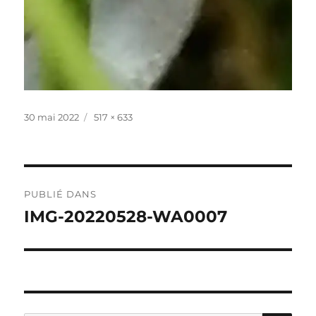
Publié
Taille
30 mai 2022
517 × 633
le
réelle
Navigation
PUBLIÉ DANS
de
IMG-20220528-WA0007
l’article