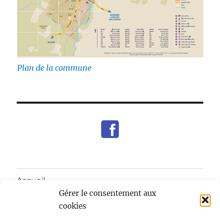
Plan de la commune
Accueil
Gérer le consentement aux
ouvrir
Mairie
cookies
le
sous-