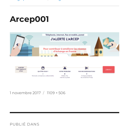
Arcep001
Publié
Taille
1 novembre 2017
1109 × 506
le
réelle
Navigation
PUBLIÉ DANS