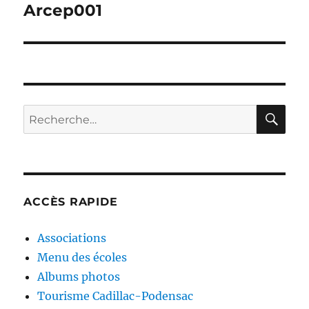
de
Arcep001
l’article
RE
Recherche
pour :
ACCÈS RAPIDE
Associations
Menu des écoles
Albums photos
Tourisme Cadillac-Podensac