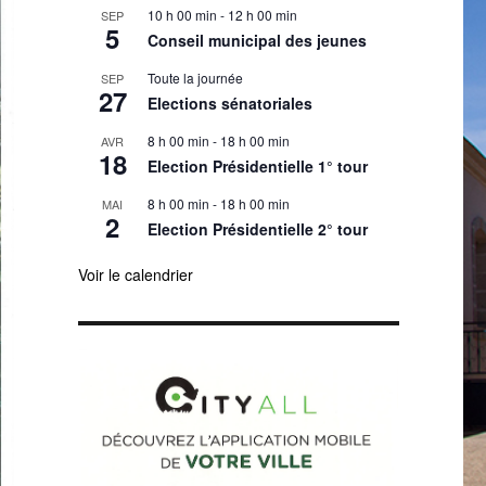
10 h 00 min
-
12 h 00 min
SEP
5
Conseil municipal des jeunes
Toute la journée
SEP
27
Elections sénatoriales
8 h 00 min
-
18 h 00 min
AVR
18
Election Présidentielle 1° tour
8 h 00 min
-
18 h 00 min
MAI
2
Election Présidentielle 2° tour
Voir le calendrier