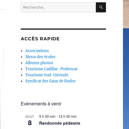
RECHERC
Recherche
pour :
ACCÈS RAPIDE
Associations
Menu des écoles
Albums photos
Tourisme Cadillac-Podensac
Tourisme Sud-Gironde
Syndicat des Eaux de Budos
Evènements à venir
9 h 00 min
-
12 h 00 min
AOÛT
8
Randonnée pédestre