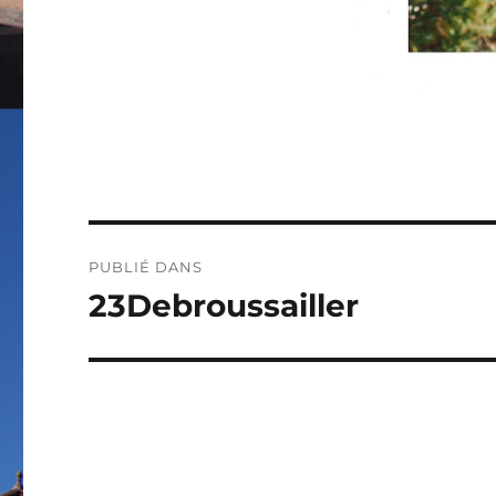
Navigation
PUBLIÉ DANS
de
23Debroussailler
l’article