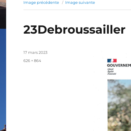
Image précédente
Image suivante
23Debroussailler
Publié
17 mars 2023
le
Taille
626 × 864
réelle