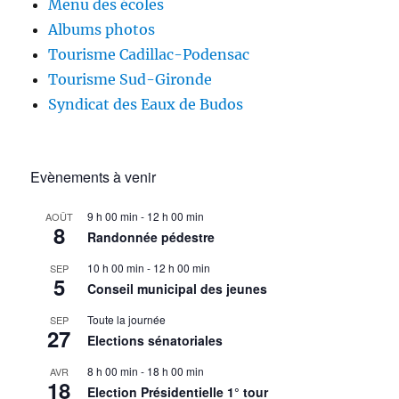
Menu des écoles
Albums photos
Tourisme Cadillac-Podensac
Tourisme Sud-Gironde
Syndicat des Eaux de Budos
Evènements à venir
9 h 00 min
-
12 h 00 min
AOÛT
8
Randonnée pédestre
10 h 00 min
-
12 h 00 min
SEP
5
Conseil municipal des jeunes
Toute la journée
SEP
27
Elections sénatoriales
8 h 00 min
-
18 h 00 min
AVR
18
Election Présidentielle 1° tour