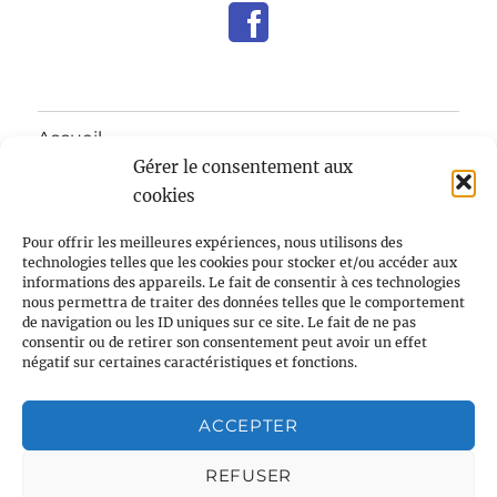
Accueil
Gérer le consentement aux
ouvrir
Mairie
cookies
le
sous-
menu
ouvrir
Pour offrir les meilleures expériences, nous utilisons des
Notre village
le
technologies telles que les cookies pour stocker et/ou accéder aux
sous-
informations des appareils. Le fait de consentir à ces technologies
menu
ouvrir
Enfants/Jeunes/Ecole
nous permettra de traiter des données telles que le comportement
le
de navigation ou les ID uniques sur ce site. Le fait de ne pas
sous-
consentir ou de retirer son consentement peut avoir un effet
menu
ouvrir
Intercommunalité
négatif sur certaines caractéristiques et fonctions.
le
sous-
menu
ouvrir
Pratique
Confidentialité et cookies : ce site utilise des cookies. En
le
ACCEPTER
continuant à utiliser ce site Web, vous acceptez leur utilisation.
sous-
menu
Contact
Pour en savoir plus, notamment sur la façon de contrôler les
REFUSER
cookies, consultez :
Politique relative aux cookies