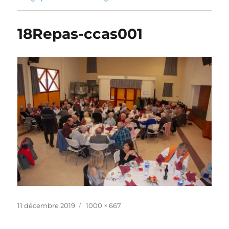
18Repas-ccas001
Publié
Taille
11 décembre 2019
1000 × 667
le
réelle