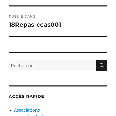
Navigation
PUBLIÉ DANS
de
18Repas-ccas001
l’article
RE
Recherche
pour :
ACCÈS RAPIDE
Associations