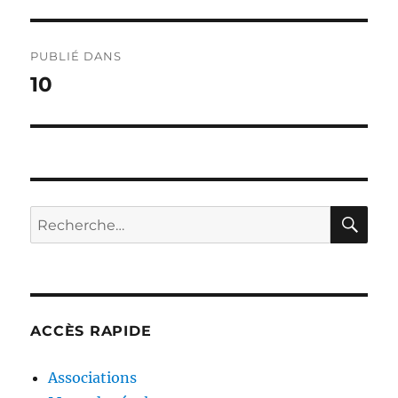
Navigation
PUBLIÉ DANS
de
10
l’article
RE
Recherche
pour :
ACCÈS RAPIDE
Associations