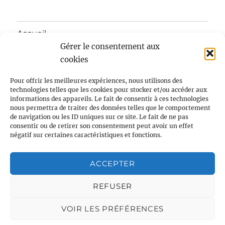
Accueil
Gérer le consentement aux
ouvrir
Mairie
cookies
le
sous-
menu
ouvrir
Pour offrir les meilleures expériences, nous utilisons des
Notre village
le
technologies telles que les cookies pour stocker et/ou accéder aux
sous-
informations des appareils. Le fait de consentir à ces technologies
menu
ouvrir
Enfants/Jeunes/Ecole
nous permettra de traiter des données telles que le comportement
le
de navigation ou les ID uniques sur ce site. Le fait de ne pas
sous-
consentir ou de retirer son consentement peut avoir un effet
menu
ouvrir
Intercommunalité
négatif sur certaines caractéristiques et fonctions.
le
sous-
menu
ouvrir
Pratique
Confidentialité et cookies : ce site utilise des cookies. En
le
ACCEPTER
continuant à utiliser ce site Web, vous acceptez leur utilisation.
sous-
menu
Contact
Pour en savoir plus, notamment sur la façon de contrôler les
REFUSER
cookies, consultez :
Politique relative aux cookies
VOIR LES PRÉFÉRENCES
Pujols sur Ciron
Fièrement propulsé par WordPress